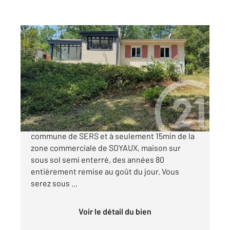
SERS 16
2
155,50 m
, 7 pièces
Ref : 8159
Maison à vendre
269 770 €
C A VENDRE EN EXCLUSIVITE CHEZ C21, sur la
commune de SERS et à seulement 15min de la
zone commerciale de SOYAUX, maison sur
sous sol semi enterré, des années 80
entièrement remise au goût du jour. Vous
serez sous ...
Voir le détail du bien