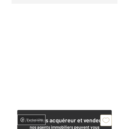
Vous êtes acquéreur et vendeur,
Exclusivité
nos agents immobiliers peuvent vous