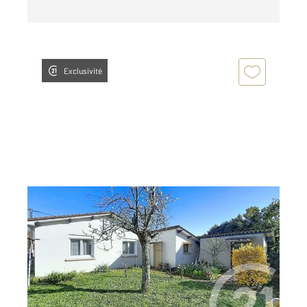
Exclusivité
L ISLE D ESPAGNAC 16
2
85,13 m
, 4 pièces
Ref : 8207
Maison à vendre
160 500 €
Visiter le site dédié