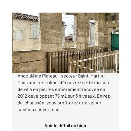
ANGOULEME 16
2
75,92 m
, 5 pièces
Ref : 7971
Maison à vendre
160 500 €
PLATEAU ANGOULEME - C en EXCLUSIVITE -
Angoulême Plateau - secteur Saint-Martin -
Dans une rue calme, découvrez cette maison
de ville en pierres entièrement rénovée en
2012 développant 75 m2 sur 3 niveaux. En rez-
de-chaussée, vous profiterez d'un séjour
lumineux ouvert sur ...
Voir le détail du bien