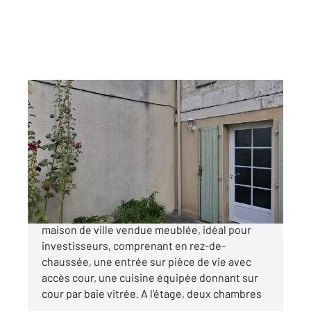
ANGOULEME 16
2
44 m
, 3 pièces
Ref : 8224
Maison à vendre
129 600 €
ANGOULEME VICTOR HUGO/CHAMP DE MARS,
maison de ville vendue meublée, idéal pour
investisseurs, comprenant en rez-de-
chaussée, une entrée sur pièce de vie avec
accès cour, une cuisine équipée donnant sur
cour par baie vitrée. A l'étage, deux chambres
...