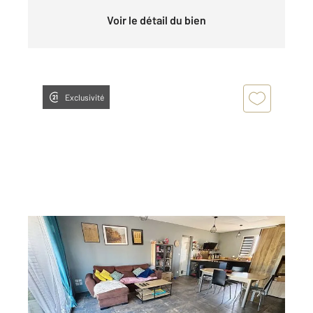
Voir le détail du bien
Exclusivité
ST SATURNIN 16
2
81,24 m
, 4 pièces
Ref : 8175
Maison à vendre
195 810 €