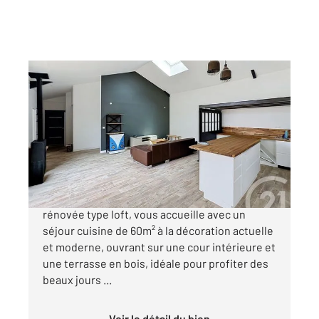
SOYAUX 16
2
114 m
, 4 pièces
Ref : 8136
Maison à vendre
243 800 €
Au cœur de Soyaux, cette maison entièrement
rénovée type loft, vous accueille avec un
séjour cuisine de 60m² à la décoration actuelle
et moderne, ouvrant sur une cour intérieure et
une terrasse en bois, idéale pour profiter des
beaux jours ...
Voir le détail du bien