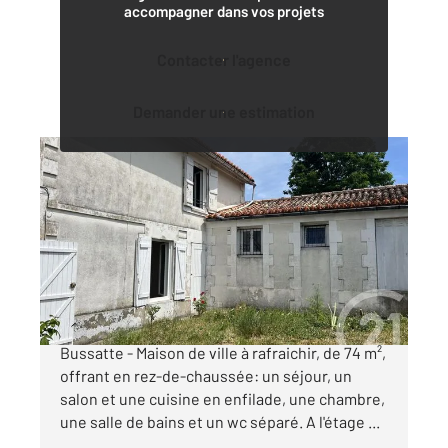
accompagner dans vos projets
Contacter l'agence
Demander une estimation
ANGOULEME 16
2
74,20 m
, 3 pièces
Ref : 8222
Maison à vendre
127 900 €
C en EXCLUSIVITE - Angoulême secteur La
Bussatte - Maison de ville à rafraichir, de 74 m²,
offrant en rez-de-chaussée: un séjour, un
salon et une cuisine en enfilade, une chambre,
une salle de bains et un wc séparé. A l'étage ...