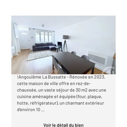
ANGOULEME 16
2
89 m
, 5 pièces
Ref : 7956
Maison à vendre
181 900 €
C en EXCLUSIVITE - PRODUIT RARE
!Angoulême La Bussatte - Rénovée en 2023,
cette maison de ville offre en rez-de-
chaussée, un vaste séjour de 30 m2 avec une
cuisine aménagée et équipée (four, plaque,
hotte, réfrigérateur), un charmant extérieur
d'environ 10 ...
Voir le détail du bien