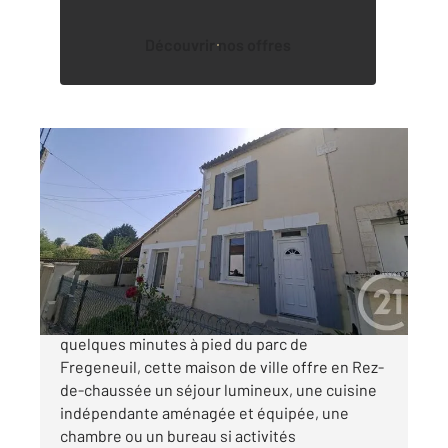
Découvrir nos offres
ANGOULEME 16
2
88 m
, 4 pièces
Ref : 8132
Maison à vendre
208 650 €
Angoulême Sillac Dans un secteur calme à
quelques minutes à pied du parc de
Fregeneuil, cette maison de ville offre en Rez-
de-chaussée un séjour lumineux, une cuisine
indépendante aménagée et équipée, une
chambre ou un bureau si activités