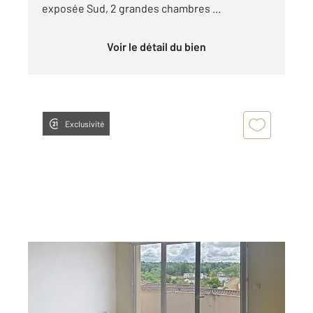
exposée Sud, 2 grandes chambres ...
Voir le détail du bien
Exclusivité
ANGOULEME 16
2
56,70 m
, 3 pièces
Ref : 8184
Appartement F3 à vendre