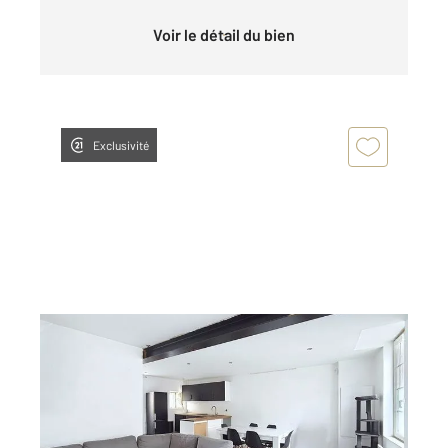
Voir le détail du bien
Exclusivité
HIERSAC 16
2
102,85 m
, 5 pièces
Ref : 8093
Maison à vendre
129 900 €