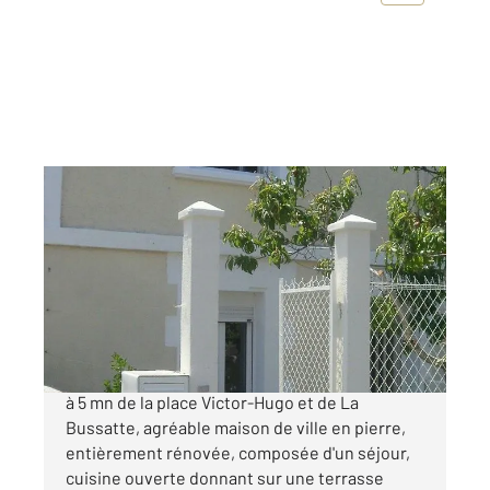
SOYAUX 16
2
77 m
, 3 pièces
Ref : 8179
Maison à vendre
140 400 €
C en EXCLUSIVITE : SOYAUX Quartier Cigogne,
à 5 mn de la place Victor-Hugo et de La
Bussatte, agréable maison de ville en pierre,
entièrement rénovée, composée d'un séjour,
cuisine ouverte donnant sur une terrasse