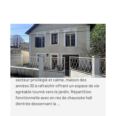
L ISLE D ESPAGNAC 16
2
110 m
, 5 pièces
Ref : 4464
Maison à vendre
171 200 €
C en EXCLUSIVITE - Isle d'Espagnac, dans un
secteur privilégié et calme, maison des
années 30 à rafraichir offrant un espace de vie
agréable tourné vers le jardin. Répartition
fonctionnelle avec en rez de chaussée hall
d'entrée desservant la ...