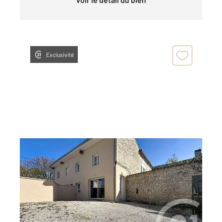
Exclusivité
CHAMPNIERS 16
2
48 m
, 3 pièces
Ref : 8046
Maison à vendre
128 400 €