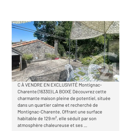
MONTIGNAC CHARENTE 16
2
129,42 m
, 5 pièces
Ref : 8146
Maison à vendre
140 000 €
Visiter le site dédié
C À VENDRE EN EXCLUSIVITÉ Montignac-
Charente (16330) LA BOIXE Découvrez cette
charmante maison pleine de potentiel, située
dans un quartier calme et recherché de
Montignac-Charente. Offrant une surface
habitable de 129 m², elle séduit par son
atmosphère chaleureuse et ses ...