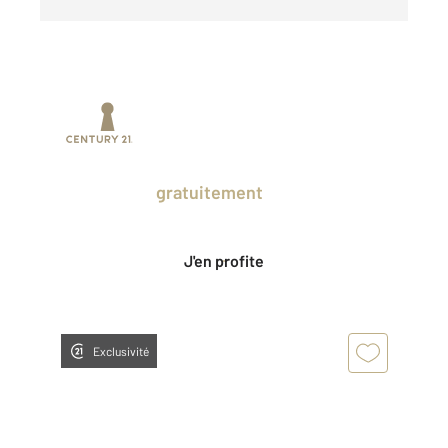
Prenez un temps d'avance sur le marché
en profitant
gratuitement
des Ventes
Privées CENTURY 21.
J'en profite
Exclusivité