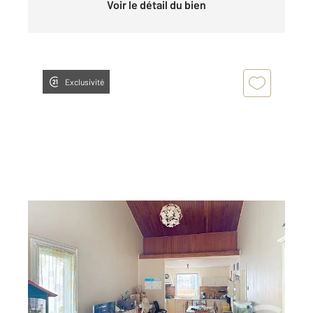
Voir le détail du bien
Exclusivité
SOYAUX 16
2
103 m
, 6 pièces
Ref : 8168
Maison à vendre
155 150 €