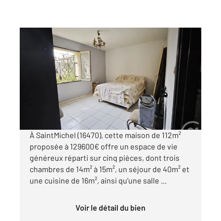
ST MICHEL 16
2
112 m
, 5 pièces
Ref : 8014
Maison à vendre
129 600 €
Visiter le site dédié
À SaintMichel (16470), cette maison de 112m²
proposée à 129600€ offre un espace de vie
généreux réparti sur cinq pièces, dont trois
chambres de 14m² à 15m², un séjour de 40m² et
une cuisine de 16m², ainsi qu'une salle ...
Voir le détail du bien