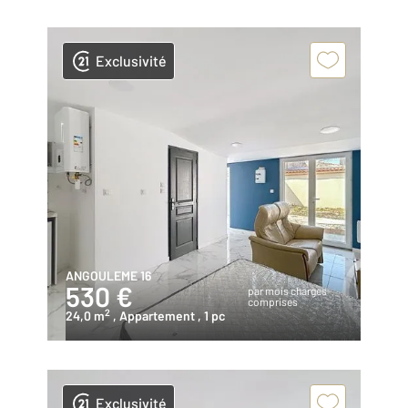
Exclusivité
ANGOULEME 16
530 €
par mois charges
comprises
2
24,0 m
, Appartement
, 1 pc
Exclusivité