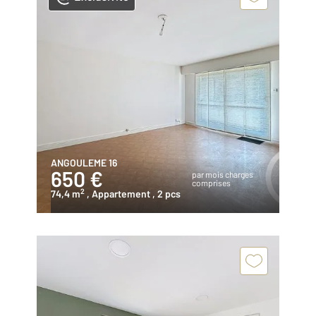
ANGOULEME 16
650 €
par mois charges
comprises
2
74,4 m
, Appartement
, 2 pcs