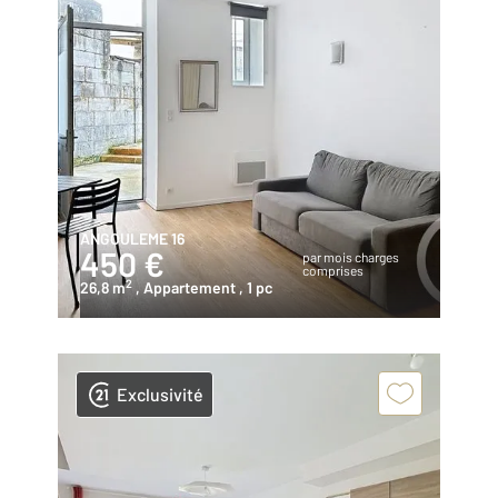
ANGOULEME 16
450 €
par mois charges
comprises
2
26,8 m
, Appartement
, 1 pc
Exclusivité