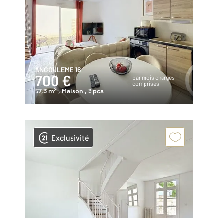
ANGOULEME 16
700 €
par mois charges
comprises
2
57,3 m
, Maison
, 3 pcs
Exclusivité