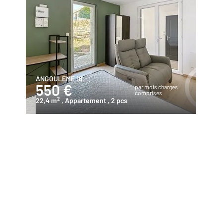
ANGOULEME 16
550 €
par mois charges
comprises
2
22,4 m
, Appartement
, 2 pcs