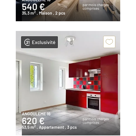
540 €
par mois charges
comprises
2
35,3 m
, Maison
, 2 pcs
Exclusivité
ANGOULEME 16
620 €
par mois charges
comprises
2
53,5 m
, Appartement
, 3 pcs