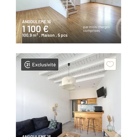
ANGOULEME 16
1 100 €
par mois charges
comprises
2
100,9 m
, Maison
, 5 pcs
Exclusivité
ANGOULEME 16