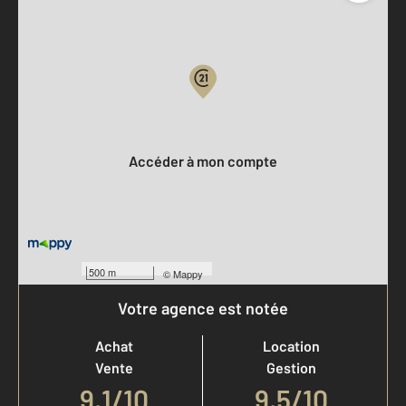
Parlons de vous, parlons biens
Votre compte :
Accéder à mon compte
500 m
©
Mappy
Votre agence est notée
Achat
Location
Vente
Gestion
9,1
/
10
9,5/10