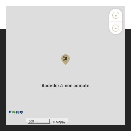
+
-
Parlons de vous, parlons biens
Votre compte :
Accéder à mon compte
500 m
©
Mappy