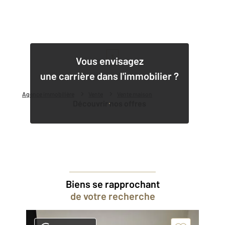
1
Vous envisagez
une carrière dans l'immobilier ?
Agence immobilière
Vente
Vente maison
Découvrir nos offres
Biens se rapprochant
de votre recherche