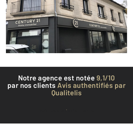
163 rue Saint Roch
ANGOULEME - 16000
Envoyer un message
Téléphoner à l'agence
Notre agence est notée
9,1/10
par nos clients
Avis authentifiés par
Qualitelis
Voir tous les avis clients