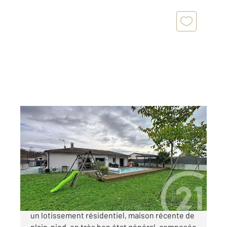
NERSAC 16
2
96 m
, 5 pièces
Ref : 7822
Maison à vendre
280 900 €
C A VENDRE sur la commune de NERSAC, dans
un lotissement résidentiel, maison récente de
plain-pied, en très bon état général, composée