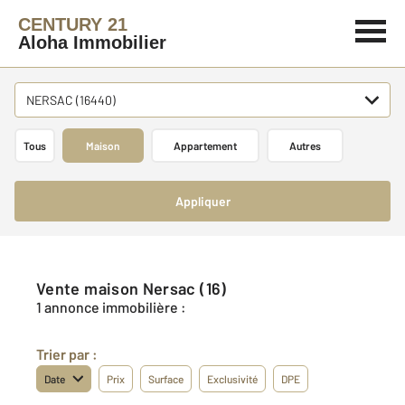
CENTURY 21
Aloha Immobilier
NERSAC (16440)
Tous
Maison
Appartement
Autres
Appliquer
Vente maison Nersac (16)
1 annonce immobilière :
Trier par :
Date
Prix
Surface
Exclusivité
DPE