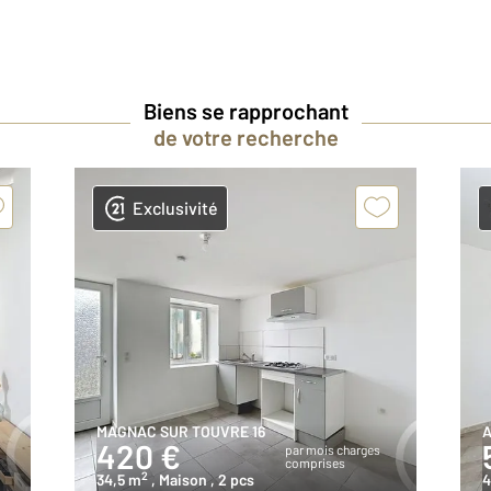
Biens se rapprochant
de votre recherche
Exclusivité
MAGNAC SUR TOUVRE 16
A
420 €
par mois charges
comprises
2
34,5 m
, Maison
, 2 pcs
4