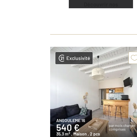
Découvrir nos
offres
Exclusivité
ANGOULEME 16
540 €
par mois charges
comprises
2
35,3 m
, Maison
, 2 pcs