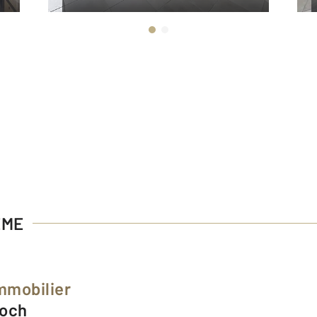
EME
mmobilier
Roch