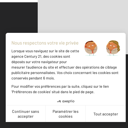
Parlons de vous, parlons biens
500 m
©
Mappy
Votre agence est notée
Achat
Location
Vente
Gestion
9,1
/
10
9,5/10