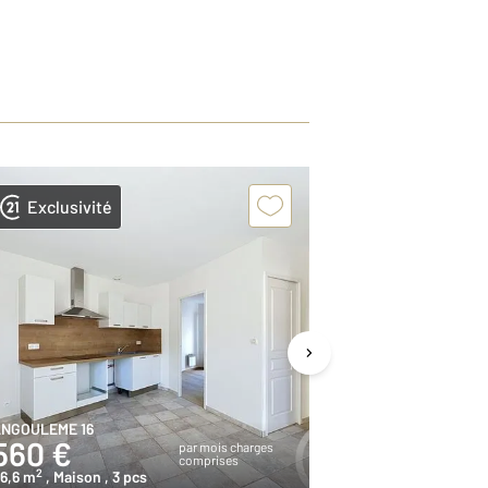
Exclusivité
Exclusivit
NGOULEME 16
GARAT 16
560 €
1 000 €
par mois charges
comprises
2
2
6,6 m
, Maison
, 3 pcs
108,6 m
, Maiso