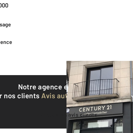
000
ssage
agence
Notre agence est notée
9,1/10
r nos clients
Avis authentifiés par Qualite
Voir tous les avis clients