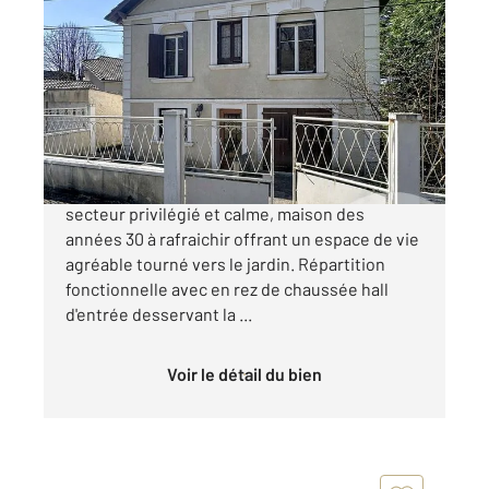
L ISLE D ESPAGNAC 16
2
110 m
, 5 pièces
Ref : 4464
Maison à vendre
171 200 €
C en EXCLUSIVITE - Isle d'Espagnac, dans un
secteur privilégié et calme, maison des
années 30 à rafraichir offrant un espace de vie
agréable tourné vers le jardin. Répartition
fonctionnelle avec en rez de chaussée hall
d'entrée desservant la ...
Voir le détail du bien