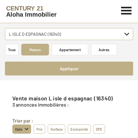
CENTURY 21
Aloha Immobilier
L ISLE D ESPAGNAC (16340)
Tous
Maison
Appartement
Autres
Appliquer
Vente maison L isle d espagnac (16340)
3 annonces immobilières :
Trier par :
Date
Prix
Surface
Exclusivité
DPE