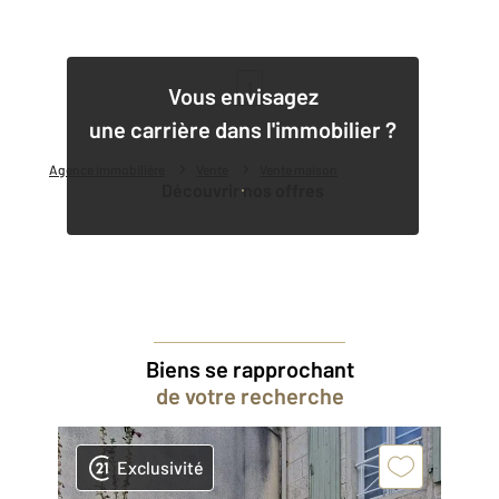
1
Vous envisagez
une carrière dans l'immobilier ?
Agence immobilière
Vente
Vente maison
Découvrir nos offres
Biens se rapprochant
de votre recherche
Exclusivité