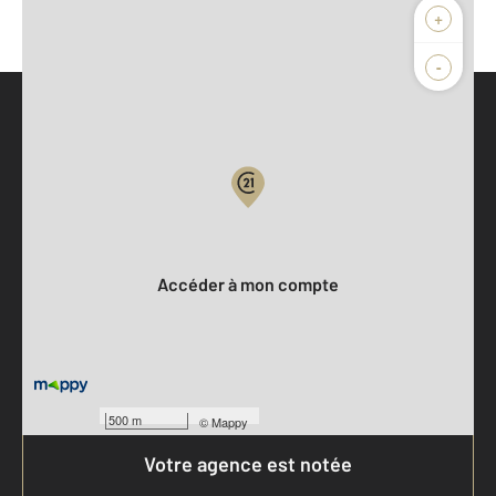
+
-
Parlons de vous, parlons biens
Votre compte :
Accéder à mon compte
500 m
©
Mappy
Votre agence est notée