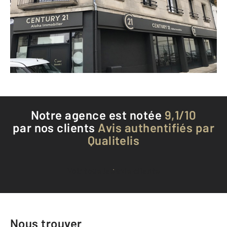
ANGOULEME - 16000
Envoyer un message
Téléphoner à l'agence
Notre agence est notée
9,1/10
par nos clients
Avis authentifiés par
Qualitelis
Voir tous les avis clients
Nous trouver