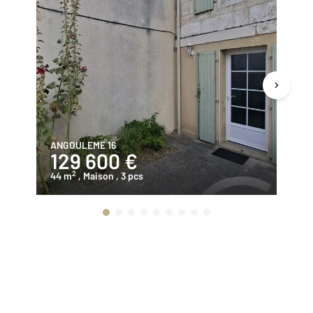
ANGOULEME 16
AN
129 600 €
1
2
44 m
, Maison
, 3 pcs
74