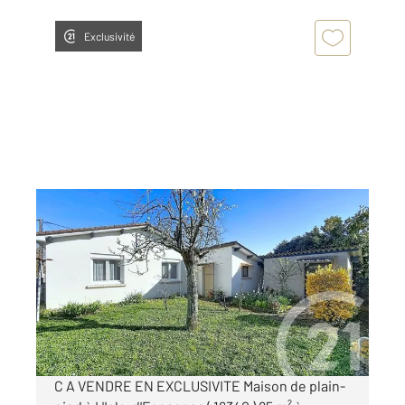
Exclusivité
L ISLE D ESPAGNAC 16
2
85,13 m
, 4 pièces
Ref : 8207
Maison à vendre
160 500 €
Visiter le site dédié
C A VENDRE EN EXCLUSIVITE Maison de plain-