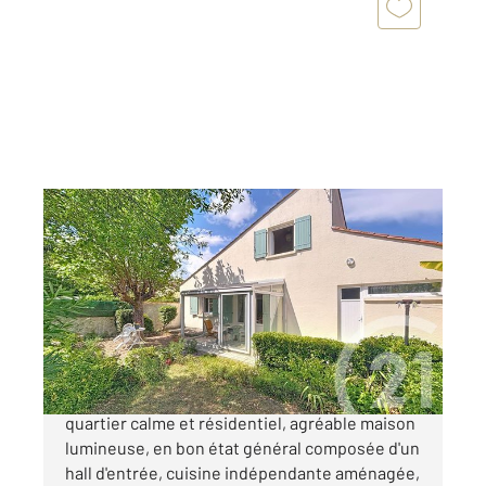
L ISLE D ESPAGNAC 16
2
103,50 m
, 6 pièces
Ref : 7687
Maison à vendre
169 600 €
C A VENDRE CHEZ C21 - L' ISLE D'ESPAGNAC,
quartier calme et résidentiel, agréable maison
lumineuse, en bon état général composée d'un
hall d'entrée, cuisine indépendante aménagée,