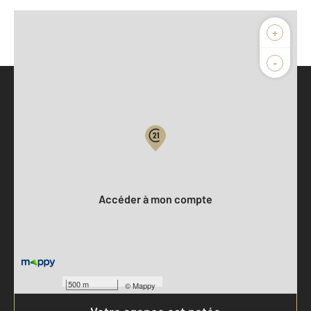
+
-
Parlons de vous, parlons biens
Votre compte :
Accéder à mon compte
500 m
©
Mappy