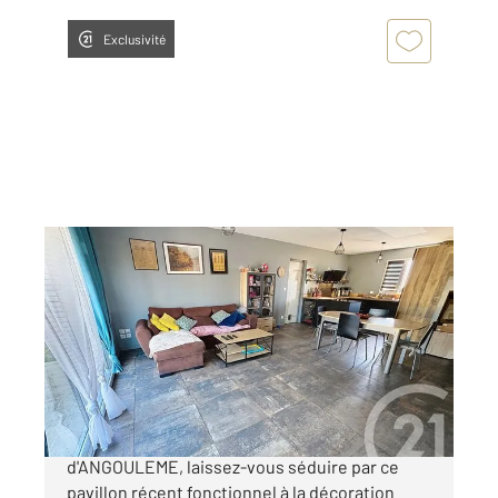
Exclusivité
ST SATURNIN 16
2
81,24 m
, 4 pièces
Ref : 8175
Maison à vendre
195 810 €
C en EXCLUSIVITE - Au calme, à 10 mn OUEST
d'ANGOULEME, laissez-vous séduire par ce
pavillon récent fonctionnel à la décoration