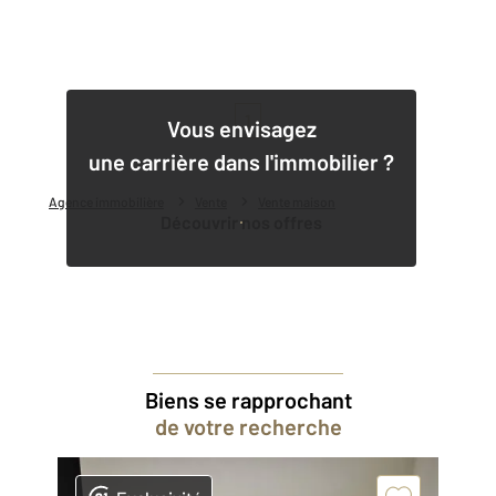
1
Vous envisagez
une carrière dans l'immobilier ?
Agence immobilière
Vente
Vente maison
Découvrir nos offres
Biens se rapprochant
de votre recherche