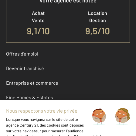
Votre agence est notée
Achat
Location
Vente
Gestion
9,1
/
10
9,5/10
Offres d'emploi
Devenir franchisé
Entreprise et commerce
Fine Homes & Estates
À propos
International