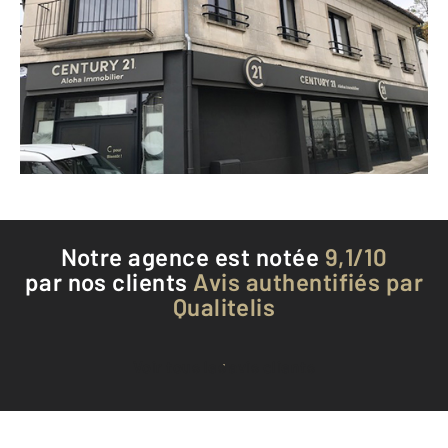
163 rue Saint Roch
ANGOULEME - 16000
Envoyer un message
Téléphoner à l'agence
Notre agence est notée
9,1/10
par nos clients
Avis authentifiés par
Qualitelis
Voir tous les avis clients