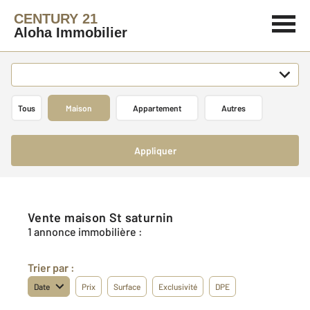
CENTURY 21
Aloha Immobilier
Tous
Maison
Appartement
Autres
Appliquer
Vente maison St saturnin
1 annonce immobilière :
Trier par :
Date
Prix
Surface
Exclusivité
DPE