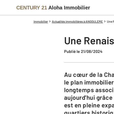
CENTURY 21
Aloha Immobilier
Immobilier
Actualités immobilières à ANGOULEME
Une 
Une Renais
Publié le 21/08/2024
Au cœur de la Charente, Angoulême connaît une transformation notable sur
le plan immobilier
longtemps associé
aujourd'hui grâce 
est en pleine exp
quartiers historiqu