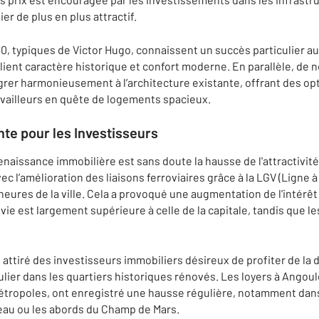
er de plus en plus attractif.
, typiques de Victor Hugo, connaissent un succès particulier a
llient caractère historique et confort moderne. En parallèle, d
égrer harmonieusement à l’architecture existante, offrant des o
ravailleurs en quête de logements spacieux.
nte pour les Investisseurs
enaissance immobilière est sans doute la hausse de l'attractivit
c l’amélioration des liaisons ferroviaires grâce à la LGV (Ligne à
eures de la ville. Cela a provoqué une augmentation de l'intérêt
vie est largement supérieure à celle de la capitale, tandis que le
ttiré des investisseurs immobiliers désireux de profiter de la
culier dans les quartiers historiques rénovés. Les loyers à Angou
tropoles, ont enregistré une hausse régulière, notamment dans
au ou les abords du Champ de Mars.