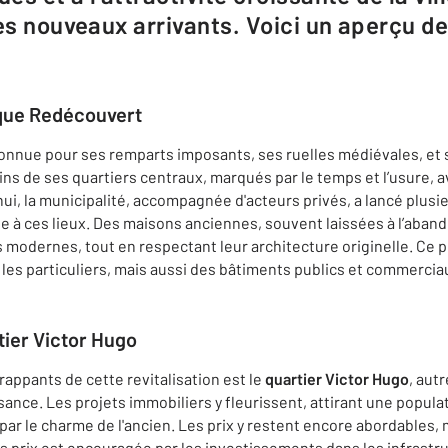
les nouveaux arrivants. Voici un aperçu 
ique Redécouvert
onnue pour ses remparts imposants, ses ruelles médiévales, et
ins de ses quartiers centraux, marqués par le temps et l’usure, a
hui, la municipalité, accompagnée d'acteurs privés, a lancé plu
e à ces lieux. Des maisons anciennes, souvent laissées à l’aban
modernes, tout en respectant leur architecture originelle. Ce p
es particuliers, mais aussi des bâtiments publics et commerci
ier Victor Hugo
rappants de cette revitalisation est le
quartier Victor Hugo
, aut
sance. Les projets immobiliers y fleurissent, attirant une populat
 par le charme de l'ancien. Les prix y restent encore abordables
 prix est encouragée par les investissements dans les infrastru