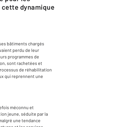
de cette dynamique
 ses bâtiments chargés
vaient perdu de leur
sieurs programmes de
don, sont rachetées et
rocessus de réhabilitation
aux qui reprennent une
refois méconnu et
ion jeune, séduite par la
, malgré une tendance
ctures et les services