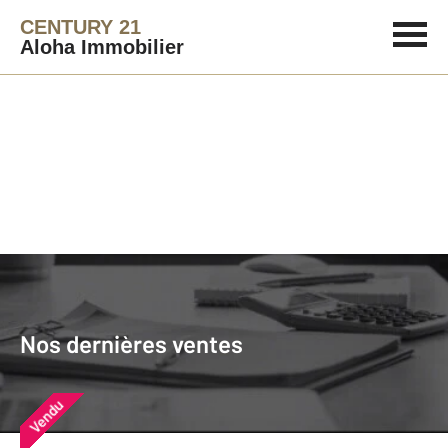
CENTURY 21
Aloha Immobilier
Agence immobilière
Vendre
Nos dernières ventes
Nos derniers biens vendus près de
Nos dernières ventes
chez vous
Vendu